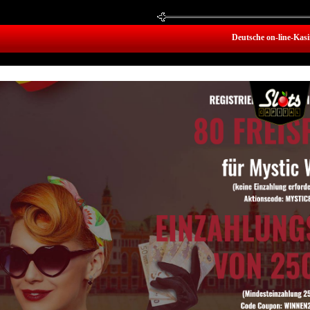
Deutsche on-line-Kas