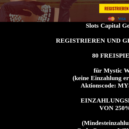
Slots Capital 
REGISTRIEREN UND G
80 FREISPI
für Mystic W
(keine Einzahlung er
Aktionscode: M
EINZAHLUNGS
VON 250
(Mindesteinzahlu