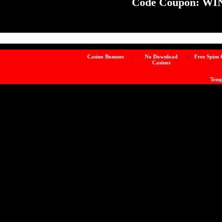
Code Coupon: W
Casino Bonuses
|
No Download
|
Free Spins
Casinos
Temp